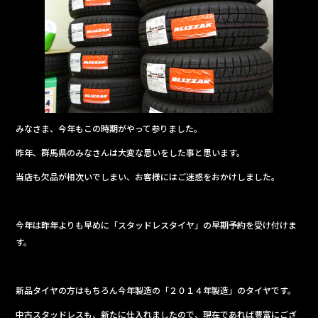
b
o
o
k
みなさま、今年もこの時期がやって参りました。
昨年、群馬県のみなさんは大変な思いをした事と思います。
当店も欠品が相次いでしまい、お客様にはご迷惑をおかけしました。
今年は昨年よりも早めに「スタッドレスタイヤ」の早期予約を受け付けま
す。
新品タイヤの方はもちろん今年製造の「２０１４年製造」のタイヤです。
中古スタッドレスも、新たに仕入れましたので、現在であれば豊富にござ