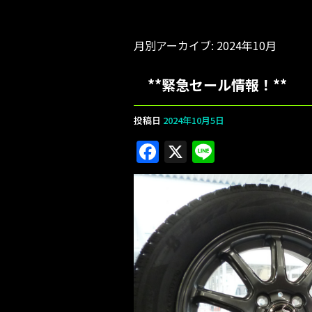
月別アーカイブ:
2024年10月
**緊急セール情報！**
投稿日
2024年10月5日
F
X
Li
a
n
c
e
e
b
o
o
k