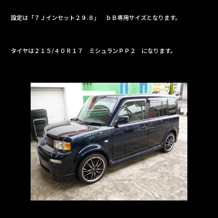
e
設定は「７Ｊインセット２９.８」 ｂＢ専用サイズとなります。
b
o
o
タイヤは２１５/４０Ｒ１７ ミシュランＰＰ２ になります。
k