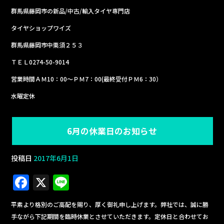
群馬県藤岡市の新品/中古/輸入タイヤ専門店
タイヤショップワイズ
群馬県藤岡市中栗須２５３
ＴＥＬ0274-50-9014
営業時間ＡＭ10：00～ＰＭ7：00(最終受付ＰＭ6：30）
水曜定休
6月の休業日のお知らせ
投稿日
2017年6月1日
F
X
Li
a
n
平素より格別のご高配を賜り、厚く御礼申し上げます。弊社では、誠に勝
c
e
手ながら下記期間を臨時休業とさせていただきます。定休日と合わせてお