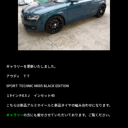
b
o
o
k
ギャラリーを更新いたしました。
アウディ ＴＴ
SPORT TECHNIC M005 BLACK EDITION
１9インチ8.5Ｊ インセット45
こちらは新品アルミホイールと新品タイヤの組み合わせになります。
ギャラリー
の方にも載せさせていただいております。ご覧ください。