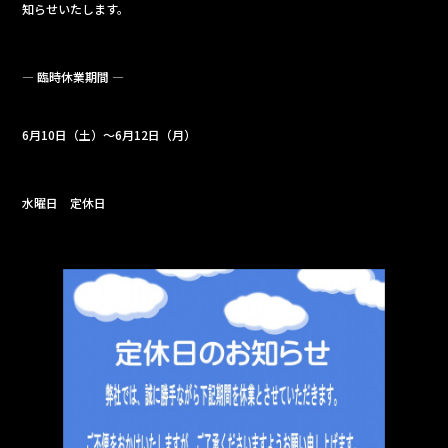
e
知らせいたします。
b
o
— 臨時休業期間 —
o
k
6月10日（土）～6月12日（月）
水曜日 定休日