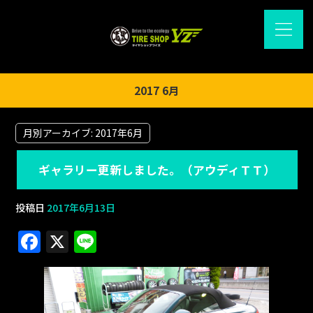
2017 6月
月別アーカイブ:
2017年6月
ギャラリー更新しました。（アウディＴＴ）
投稿日
2017年6月13日
F
X
Li
a
n
c
e
e