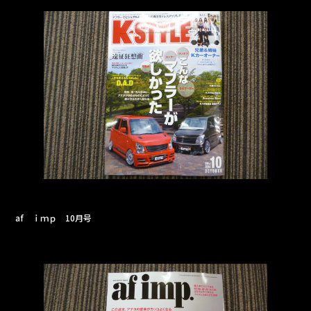
e
b
o
o
k
af ｉｍｐ 10月号