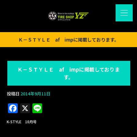
Ｋ－ＳＴＹＬＥ af impに掲載しております。
Ｋ－ＳＴＹＬＥ af impに掲載しておりま
す。
投稿日
2014年9月11日
F
X
Li
a
n
K-STYLE 10月号
c
e