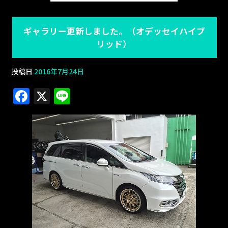
ギャラリー更新しました。（オデッセイハイブ
リッド）
投稿日
2016年7月24日
F
X
Li
a
n
c
e
e
b
o
o
k