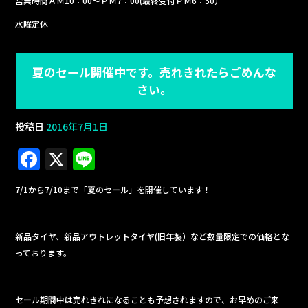
営業時間ＡＭ10：00～ＰＭ7：00(最終受付ＰＭ6：30）
水曜定休
夏のセール開催中です。売れきれたらごめんな
さい。
投稿日
2016年7月1日
F
X
Li
a
n
7/1から7/10まで「夏のセール」を開催しています！
c
e
e
新品タイヤ、新品アウトレットタイヤ(旧年製）など数量限定での価格とな
b
っております。
o
o
セール期間中は売れきれになることも予想されますので、お早めのご来