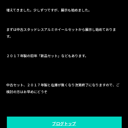
e
増えてきました。少しずつですが、展示も始めました。
b
o
o
まずは中古スタッドレスアルミホイールセットから展示し始めておりま
す。
k
２０１７年製の旧年「新品セット」などもあります。
中古セット、２０１７年製と在庫が無くなり次第終了になりますので、ご
検討の方はお早めにどうぞ
ブログトップ