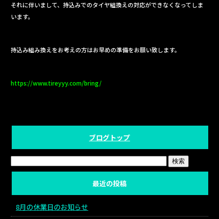
それに伴いまして、持込みでのタイヤ組換えの対応ができなくなってしま
b
います。
o
o
持込み組み換えをお考えの方はお早めの準備をお願い致します。
k
https://www.tireyyy.com/bring/
ブログトップ
最近の投稿
8月の休業日のお知らせ