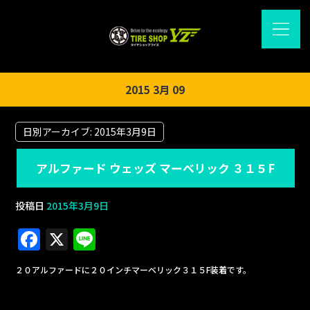
2015 3月 09
日別アーカイブ:
2015年3月9日
アルファード ウェッズ マーベリック ３１５F
投稿日
2015年3月9日
F
X
Li
a
n
２０アルファードに２０インチマーベリック３１５F装着です。
c
e
e