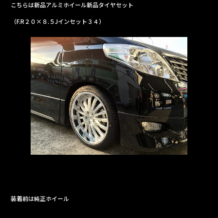
こちらは新品アルミホイール新品タイヤセット
b
（F.R２０×８.５Jインセット３４）
o
o
k
装着前は純正ホイール