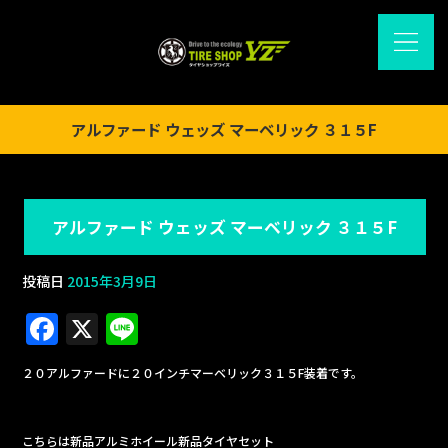
アルファード ウェッズ マーベリック ３１５F
アルファード ウェッズ マーベリック ３１５F
投稿日
2015年3月9日
F
X
Li
a
n
２０アルファードに２０インチマーベリック３１５F装着です。
c
e
e
こちらは新品アルミホイール新品タイヤセット