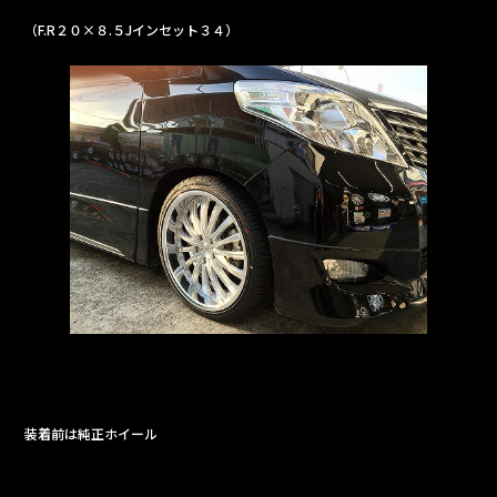
b
（F.R２０×８.５Jインセット３４）
o
o
k
装着前は純正ホイール