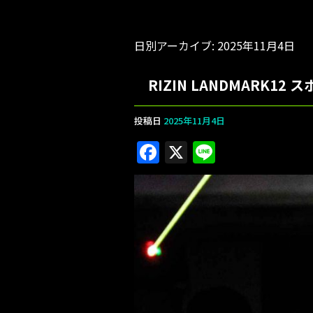
日別アーカイブ:
2025年11月4日
RIZIN LANDMARK
投稿日
2025年11月4日
F
X
Li
a
n
c
e
e
b
o
o
k