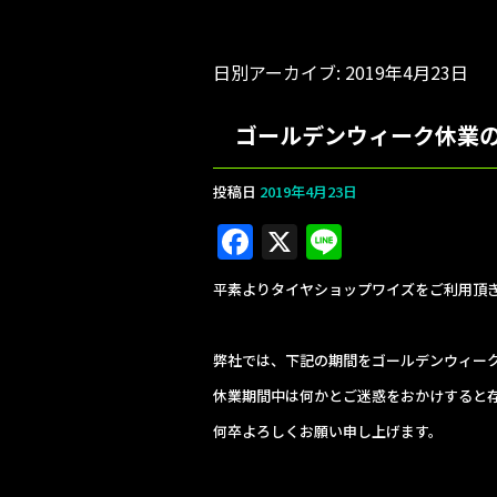
日別アーカイブ:
2019年4月23日
ゴールデンウィーク休業
投稿日
2019年4月23日
F
X
Li
a
n
平素よりタイヤショップワイズをご利用頂
c
e
e
弊社では、下記の期間をゴールデンウィー
b
休業期間中は何かとご迷惑をおかけすると
o
何卒よろしくお願い申し上げます。
o
k