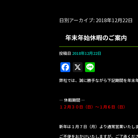
日別アーカイブ:
2018年12月22日
年末年始休暇のご案内
投稿日
2018年12月22日
F
X
Li
a
n
弊社では、誠に勝手ながら下記期間を年末
c
e
e
— 休暇期間 —
b
１２月３０日（日）～１月６日（日）
o
o
新年は１月７日（月）より通常営業いたし
k
ご不便をおかけいたしますが、ご了承くだ