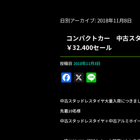
日別アーカイブ:
2018年11月8日
コンパクトカー 中古ス
￥32.400セール
投稿日
2018年11月8日
F
X
Li
a
n
c
e
中古スタッドレスタイヤ大量入荷につきま
e
先着10名様
b
中古スタッドレスタイヤ＋中古アルミホイ
o
o