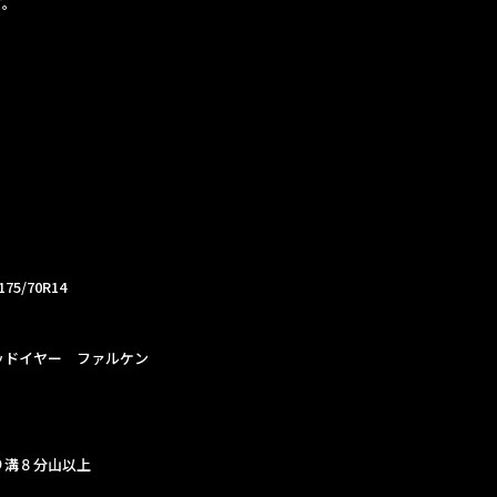
す。
5/70R14
ッドイヤー ファルケン
り溝８分山以上