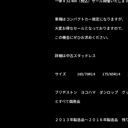
一律￥32.400（税込）セール開催いたしま
k
車種はコンパクトカー限定になりますが、
大変お得なセールとなっておりますので、
この機会にぜひお求めください。
詳細は中古スタッドレス
サイズ 165/70R14 175/65R14 17
ブリヂストン ヨコハマ ダンロップ グ
とすべて国産品
２０１３年製造品～２０１６年製造品 残