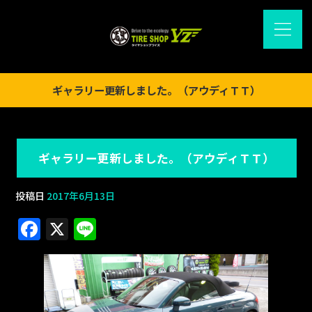
ギャラリー更新しました。（アウディＴＴ）
ギャラリー更新しました。（アウディＴＴ）
投稿日
2017年6月13日
F
X
Li
a
n
c
e
e