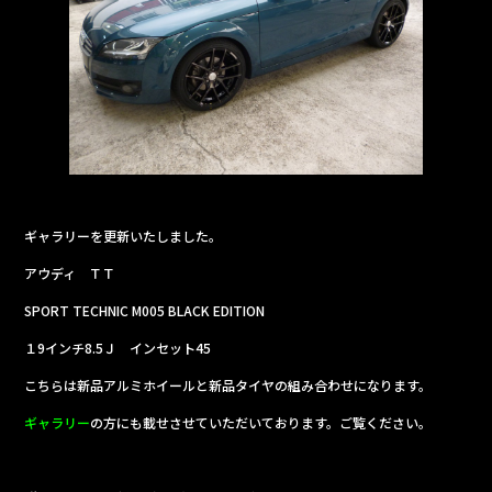
b
o
o
k
ギャラリーを更新いたしました。
アウディ ＴＴ
SPORT TECHNIC M005 BLACK EDITION
１9インチ8.5Ｊ インセット45
こちらは新品アルミホイールと新品タイヤの組み合わせになります。
ギャラリー
の方にも載せさせていただいております。ご覧ください。