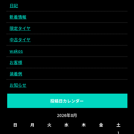
日記
新着情報
限定タイヤ
中古タイヤ
wakos
お客様
装着例
お知らせ
投稿日カレンダー
2026年8月
日
月
火
水
木
金
土
1