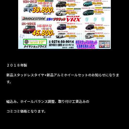
e
b
o
o
k
２０１８年製
新品スタッドレスタイヤ+新品アルミホイールセットのお知らせになりま
す。
組込み、ホイールバランス調整、取り付け工賃込みの
コミコミ価格となります。