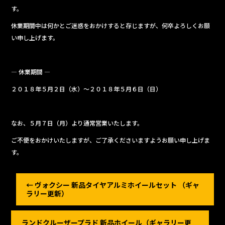
b
す。
o
休業期間中は何かとご迷惑をおかけすると存じますが、何卒よろしくお願
o
い申し上げます。
k
— 休業期間 —
２０１８年５月２日（水）～２０１８年５月６日（日）
なお、５月７日（月）より通常営業いたします。
ご不便をおかけいたしますが、ご了承くださいますようお願い申し上げま
す。
←
ヴォクシー 新品タイヤアルミホイールセット （ギャ
ラリー更新）
ランドクルーザープラド 新品ホイール（ギャラリー更