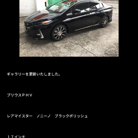
e
b
o
o
k
ギャラリーを更新いたしました。
プリウスＰＨＶ
レアマイスター ノニーノ ブラックポリッシュ
１７インチ