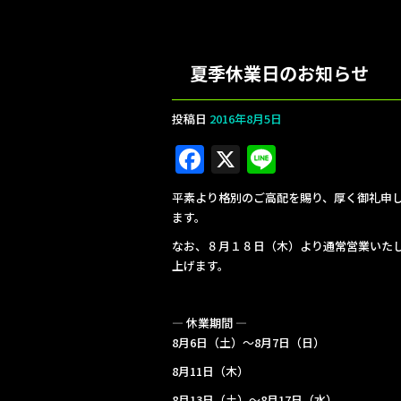
夏季休業日のお知らせ
投稿日
2016年8月5日
F
X
Li
a
n
平素より格別のご高配を賜り、厚く御礼申
c
e
ます。
e
なお、８月１８日（木）より通常営業いた
b
上げます。
o
o
— 休業期間 —
8月6日（土）～8月7日（日）
k
8月11日（木）
8月13日（土）～8月17日（水）