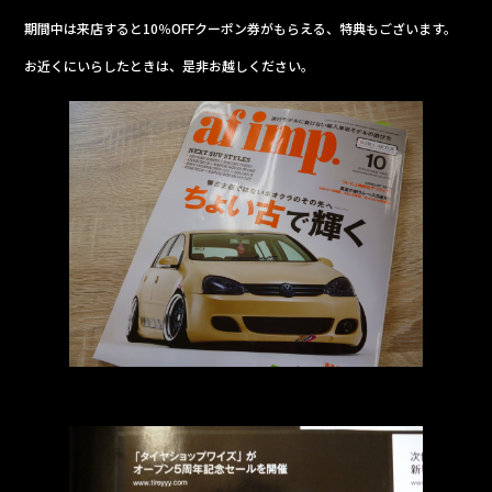
e
期間中は来店すると10％OFFクーポン券がもらえる、特典もございます。
b
お近くにいらしたときは、是非お越しください。
o
o
k