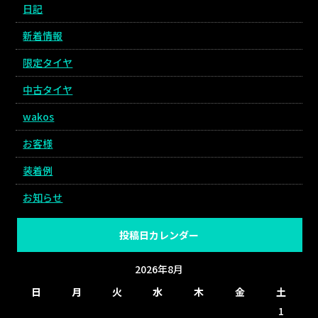
日記
新着情報
限定タイヤ
中古タイヤ
wakos
お客様
装着例
お知らせ
投稿日カレンダー
2026年8月
日
月
火
水
木
金
土
1