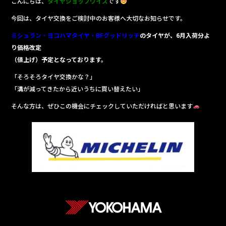
こんにちは、
タイヤショップワイズ
です
e
今回は、タイヤ交換をご検討中のお客様へ大切なお知らせです。
b
ミシュラン・ヨコハマタイヤ・BFグッドリッチ
o
のタイヤが、6月入荷分よ
り価格改定
o
（値上げ）予定となっております。
k
「そろそろタイヤ交換かな？」
「溝が減ってきたから近いうちに買い替えたい」
そんな方は、ぜひこの機会にチェックしていただければと思います