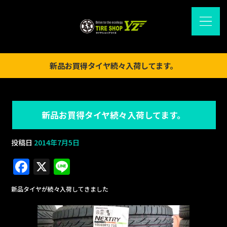
新品お買得タイヤ続々入荷してます。
新品お買得タイヤ続々入荷してます。
投稿日
2014年7月5日
F
X
Li
a
n
新品タイヤが続々入荷してきました
c
e
e