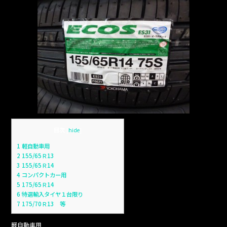
目次
[
hide
]
1
軽自動車用
2
155/65Ｒ13
3
155/65Ｒ14
4
コンパクトカー用
5
175/65Ｒ14
6
特選輸入タイヤ１台限り
7
175/70Ｒ13 等
軽自動車用