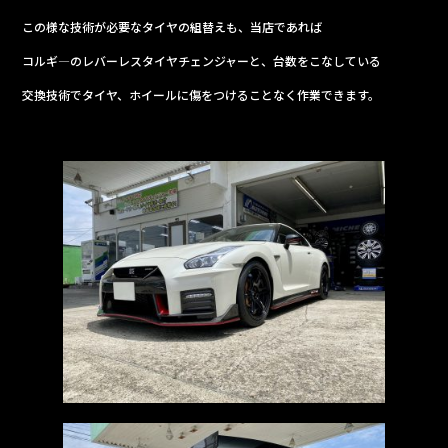
b
この様な技術が必要なタイヤの組替えも、当店であれば
o
o
コルギ―のレバーレスタイヤチェンジャーと、台数をこなしている
k
交換技術でタイヤ、ホイールに傷をつけることなく作業できます。