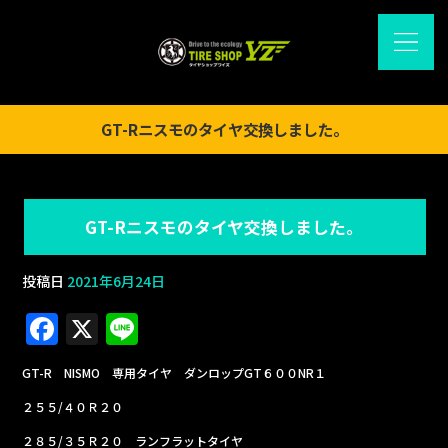
GT-Rニスモのタイヤ交換しました。
GT-Rニスモのタイヤ交換しました。
投稿日
2021年6月24日
F
X
Li
a
n
GT-R NISMO 専用タイヤ ダンロップGT６００NR１
c
e
２５５/４０Ｒ２０
e
２８５/３５Ｒ２０ ランフラットタイヤ