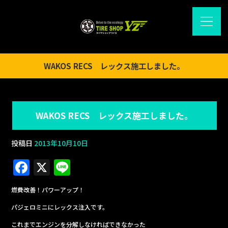
WAKOS RECS レックス施工しました。
WAKOS RECS レックス施工しました。
投稿日
2013年10月10日
F
X
Li
a
n
燃費改善！パワーアップ！
c
e
パジェロミニにレックス注入です。
e
これまでエンジンを分解しなければできなかった