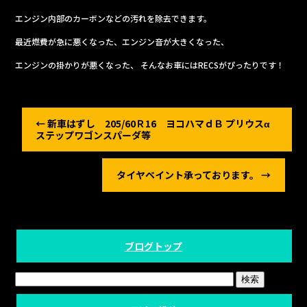
b
エンジン内部のカーボンなどの汚れを除去できます。
o
o
最近燃費が急に悪くなった、エンジン音が大きくなった、
k
エンジンの掛かりが悪くなった、 そんなお車にはRECSがぴったりです！
←
新車はずし 205/60Ｒ16 ヨコハマｄＢ プリウスα
ステップワゴンスパーダ等
タイヤペイント承っております。
→
ブログトップ