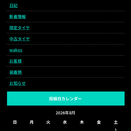
日記
新着情報
限定タイヤ
中古タイヤ
wakos
お客様
装着例
お知らせ
投稿日カレンダー
2026年8月
日
月
火
水
木
金
土
1