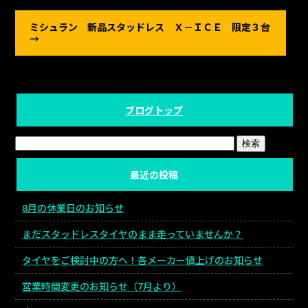
b
o
ミシュラン 新品スタッドレス Ｘ－ＩＣＥ 限定３台
→
o
k
ブログトップ
最近の投稿
8月の休業日のお知らせ
まだスタッドレスタイヤのまま走っていませんか？
タイヤをご検討中の方へ！各メーカー値上げのお知らせ
営業時間変更のお知らせ（7月より）