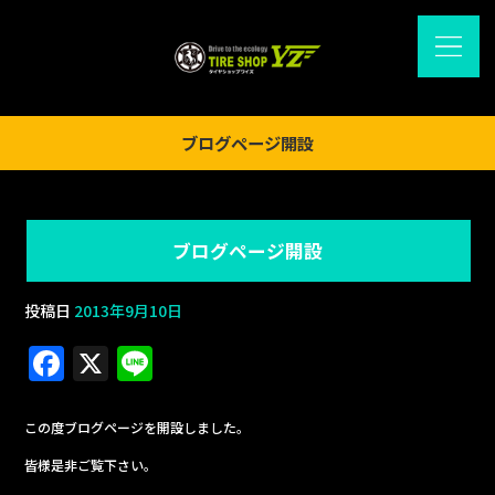
ブログページ開設
ブログページ開設
投稿日
2013年9月10日
F
X
Li
a
n
c
e
この度ブログページを開設しました。
e
皆様是非ご覧下さい。